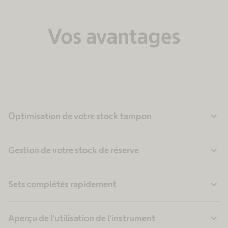
Vos avantages
expand_more
Optimisation de votre stock tampon
expand_more
Gestion de votre stock de réserve
expand_more
Sets complétés rapidement
expand_more
Aperçu de l'utilisation de l'instrument