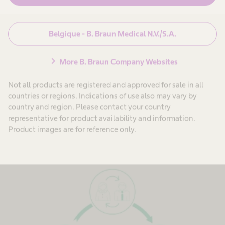
Belgique - B. Braun Medical N.V./S.A.
chevron_right
More B. Braun Company Websites
Not all products are registered and approved for sale in all
Set Consulting
countries or regions. Indications of use also may vary by
country and region. Please contact your country
representative for product availability and information.
Vous cherchez à identifier comment optimiser vos sets
Product images are for reference only.
d’instruments par discipline chirurgicale pour une meilleure
gestion de vos ressources ?
Cliquez ici.