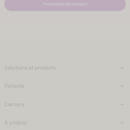
Formulaire de contact
Solutions et produits
expand_more
Patients
expand_more
Carrière
expand_more
À propos
expand_more