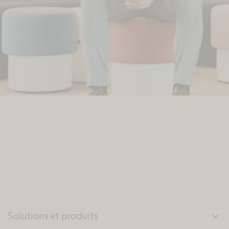
Solutions et produits
expand_more