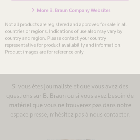
utilisation.
chevron_right
More B. Braun Company Websites
Not all products are registered and approved for sale in all
countries or regions. Indications of use also may vary by
Votre contact avec
country and region. Please contact your country
representative for product availability and information.
l’équipe Relations avec
Product images are for reference only.
les médias
Si vous êtes journaliste et que vous avez des
questions sur B. Braun ou si vous avez besoin de
matériel que vous ne trouverez pas dans notre
espace presse, n’hésitez pas à nous contacter.