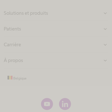
Solutions et produits
expand_more
Patients
expand_more
Carrière
expand_more
À propos
expand_more
Belgique