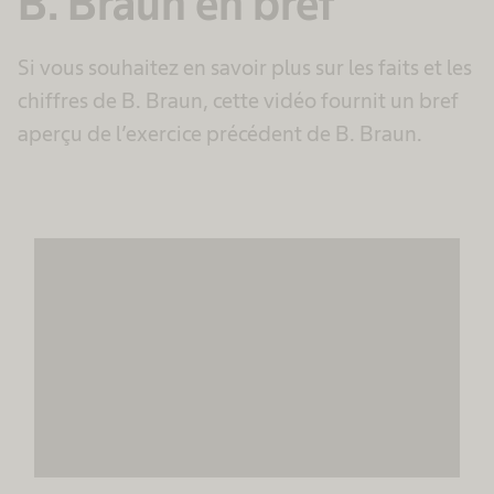
B. Braun en bref
Accepter
Si vous souhaitez en savoir plus sur les faits et les
powered by
Usercentrics Consent
chiffres de B. Braun, cette vidéo fournit un bref
Management Platform
aperçu de l’exercice précédent de B. Braun.
Nous avons besoin de votre
consentement pour charger le
service MovingImage!
Nous utilisons MovingImage pour intégrer
certains contenus susceptibles de collecter
des données sur votre activité. Veuillez
consulter les détails et accepter le service
pour voir ce contenu.