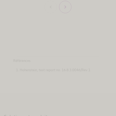
chevron_left
chevron_right
Références
Hohenstein, test report no. 16.8.3.0046/Rev 1.