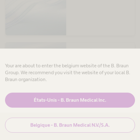
Optilene® Mesh LP
Implant mince, ultra léger et
entièrement transparent
Your are about to enter the belgium website of the B. Braun
Group. We recommend you visit the website of your local B.
Braun organization.
États-Unis - B. Braun Medical Inc.
Optilene® Mesh Elastic
Belgique - B. Braun Medical N.V./S.A.
Implant élastique léger à larges
pores