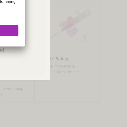
ies or
Please
and
Vasofix® Safety
Perifere intraveneuze
veiligheidskatheter met
ety® Deep
bijspuitpoort en vleugels
eter voor diep
ng