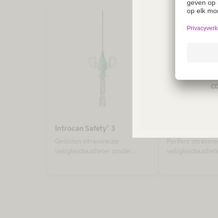
Not a
regio
co
Introcan Safety® 3
Introcan Safet
Gesloten intraveneuze
Perifere intraven
veiligheidskatheter zonder
veiligheidskathet
bijspuitpoort met flow controle
bijspuitpoort en 
septum