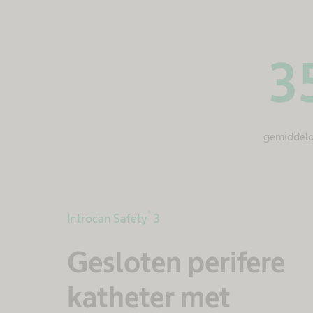
35
gemiddeld 
®
Introcan Safety
3
Gesloten perifere
katheter met