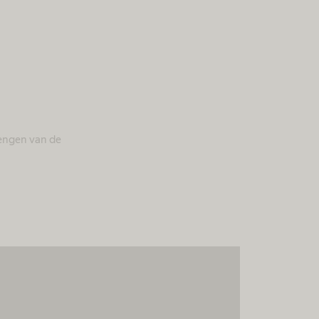
rengen van de
temming nodig om de
ervice te laden!
ngImage om inhoud in