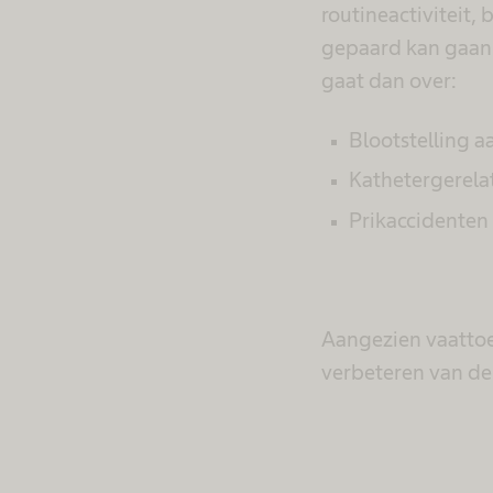
routineactiviteit,
gepaard kan gaan m
gaat dan over:
Blootstelling a
Kathetergerelate
Prikaccidenten 
Aangezien vaattoeg
verbeteren van de 