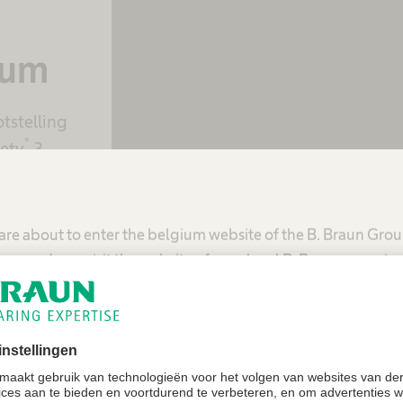
te sluiten die moge
activiteiten verzamel
tum
accepteer de servi
z
tstelling
®
fety
3
Meer in
om
Acce
n.
powered by
Usercentr
are about to enter the belgium website of the B. Braun Gro
Pla
mmend you visit the website of your local B. Braun organiza
United States - B. Braun Medical Inc.
tfolio perifere intraveneuze kathe
Belgium - B. Braun Medical N.V./S.A.