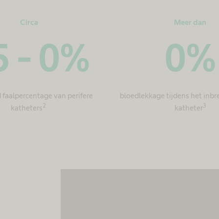
Circa
Meer dan
 -
0
%
0
%
faalpercentage van perifere
bloedlekkage tijdens het inb
2
3
katheters
katheter
We hebben uw toes
MovingImage-s
We gebruiken Movi