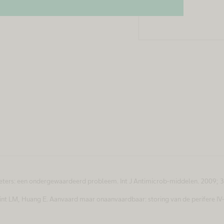
theters: een ondergewaardeerd probleem. Int J Antimicrob-middelen. 2009; 3
nt LM, Huang E. Aanvaard maar onaanvaardbaar: storing van de perifere IV-k