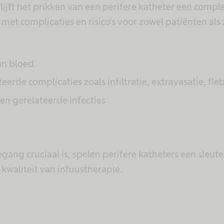
 blijft het prikken van een perifere katheter een compl
et complicaties en risico's voor zowel patiënten als
an bloed
erde complicaties zoals infiltratie, extravasatie, flebi
en gerelateerde infecties
ang cruciaal is, spelen perifere katheters een sleutel
kwaliteit van infuustherapie.