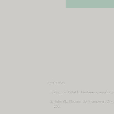
Referenties
Zingg W. Pittet D. Perifere veneuze ka
Helm RE, Klausner JD, Klemperer JD, Fli
203.