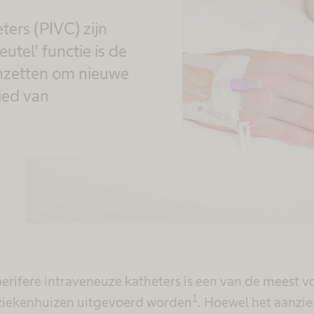
ters (PIVC) zijn
utel' functie is de
nzetten om nieuwe
ied van
perifere intraveneuze katheters is een van de meest
1
 ziekenhuizen uitgevoerd worden
. Hoewel het aanzie