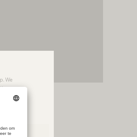
lijk gegevens over uw
t. Bekijk de details en
ce om deze inhoud te
ien.
formatie
pteren
ics Consent Management
up. We
tform
tion.
ters