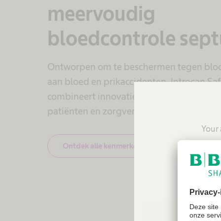
meervoudig
bloedcontrole sep
Ontworpen om te beschermen tegen bloo
aan bloed en prikaccidenten. Introcan Sa
combineert innovatieve eigenschappen 
patiënten en zorgverleners te bescherme
Your 
reco
Ontdek alle kenmerken
Por