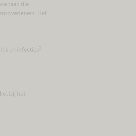
exe taak die
 zorgverleners. Het
2
tis en infecties
rol bij het