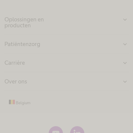
Oplossingen en
expand_more
producten
Patiëntenzorg
expand_more
Carrière
expand_more
Over ons
expand_more
Belgium