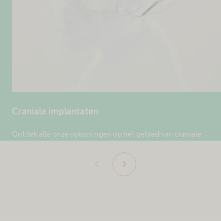
Craniale implantaten
Ontdek alle onze oplossingen op het gebied van craniale
implantaten.
chevron_left
chevron_right