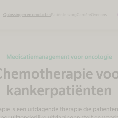
Oplossingen en producten
Patiëntenzorg
Carrière
Over ons
Medicatiemanagement voor oncologie
Chemotherapie voo
kankerpatiënten
ie is een uitdagende therapie die patiënte
oor uitzonderlijke uitdagingen stelt en waar