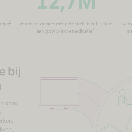
12,7
M
1
uropa
.
zorgmedewerkers met potentiële blootstelling
van 
2
aan cytotoxische medicatie
.
me
e bij
n
an onze
s
rkers
ijven,