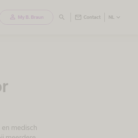
person
mail
search
expand_more
My B. Braun
Contact
NL
r
n en medisch
bij meerdere