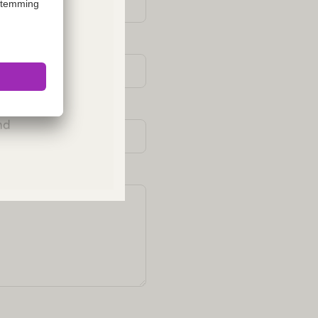
ies or
Please
and