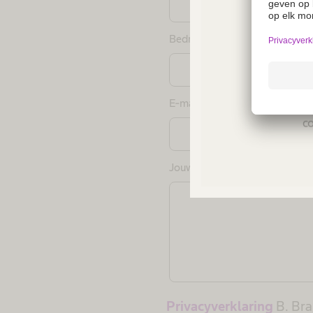
Bedrijf
Not a
regio
E-mailadres
*
co
Jouw aanvraag
*
Privacyverklaring
B. Br