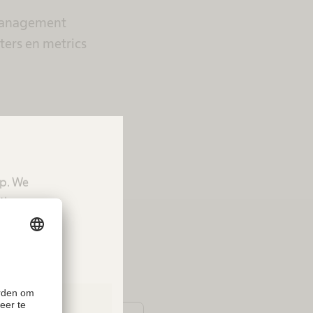
 Management
ters en metrics
lossing door
up. We
tion.
perts