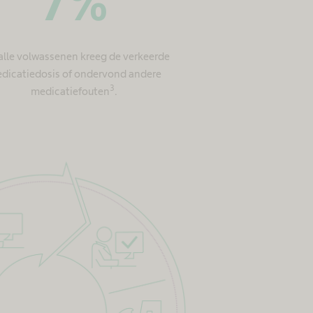
7
%
alle volwassenen kreeg de verkeerde
dicatiedosis of ondervond andere
3
medicatiefouten
.