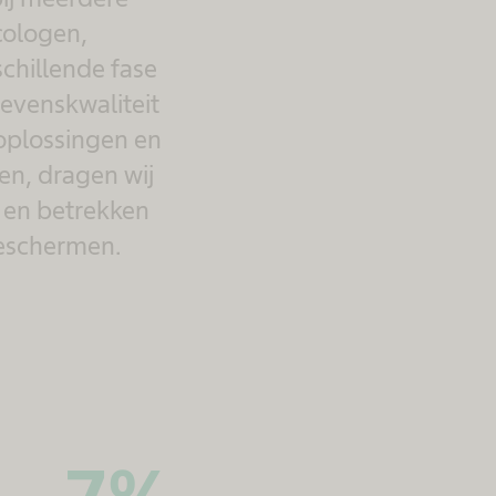
cologen,
chillende fase
levenskwaliteit
 oplossingen en
en, dragen wij
n en betrekken
beschermen.