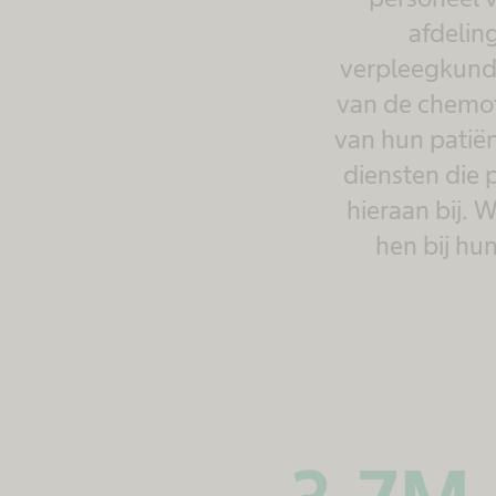
afdelin
verpleegkundi
van de chemoth
van hun patiën
diensten die 
hieraan bij. 
hen bij hu