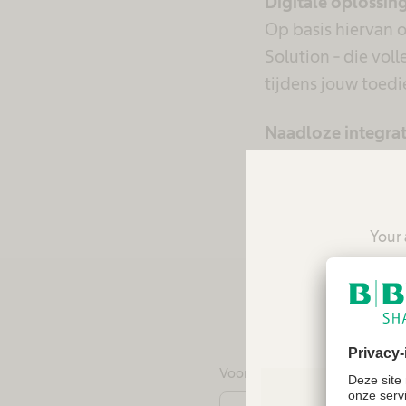
Digitale oplossin
Op basis hiervan
Solution - die vol
tijdens jouw toed
Naadloze integrat
We ondersteunen j
middel van onze tr
Your 
reco
Neem
Voornaam
*