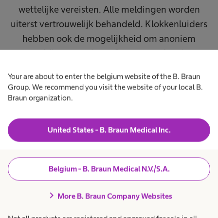
wettelijke vereisten. Alle meldingen worden
uiterst vertrouwelijk behandeld. Klokkenluiders
hebben ook de mogelijkheid om anoniem
meldingen te doen. Onze procedure is
ontworpen om onafhankelijk en onpartijdig te
Your are about to enter the belgium website of the B. Braun
zijn, wat eerlijke en snelle onderzoeken
Group. We recommend you visit the website of your local B.
garandeert. Het vermoeden van onschuld blijft
Braun organization.
voor de getroffenen bestaan tot de overtreding
is bewezen. Als je informatie hebt over mogelijke
United States - B. Braun Medical Inc.
overtredingen van wettelijke voorschriften,kun
je deze veilig melden via de hieronder
beschreven meldingsbureaus.
Belgium - B. Braun Medical N.V./S.A.
chevron_right
Compliance Reporting Office
More B. Braun Company Websites