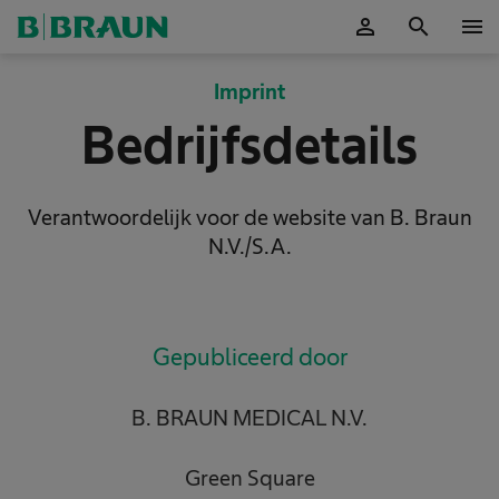
person
search
menu
Accepteer
Imprint
Bedrijfsdetails
Verantwoordelijk voor de website van B. Braun
N.V./S.A.
Gepubliceerd door
B. BRAUN MEDICAL N.V.
Green Square