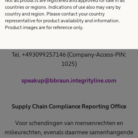
Not all products are registered and approved for sale in all
Meldingen kunnen vertrouwelijk en, indien
countries or regions. Indications of use also may vary by
gewenst, anoniem worden ingediend via de
country and region. Please contact your country
volgende contactmogelijkheden:
representative for product availability and information.
Product images are for reference only.
Web
https://bbraun.integrityline.app/
Tel. +493099257146 (Company-Access-PIN:
1025)
speakup@bbraun.integrityline.com
Supply Chain Compliance Reporting Office
Voor schendingen van mensenrechten en
milieurechten, evenals daarmee samenhangende