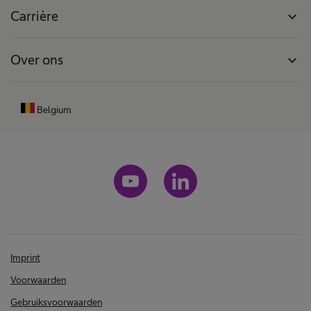
Carrière
expand_more
Over ons
expand_more
Belgium
Imprint
Voorwaarden
Gebruiksvoorwaarden