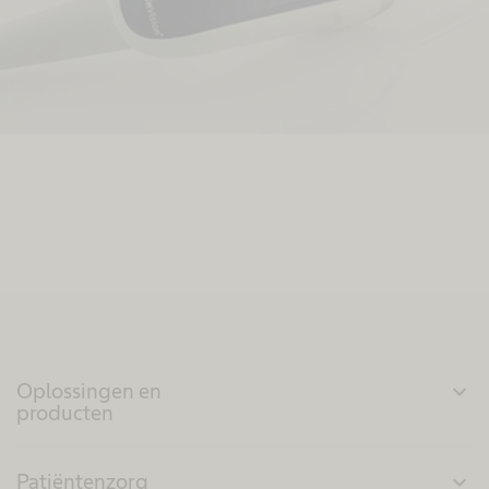
Oplossingen en
expand_more
producten
Patiëntenzorg
expand_more