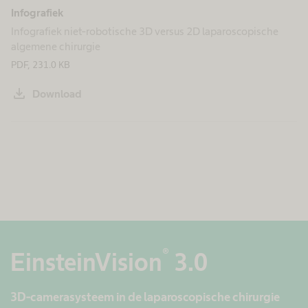
Infografiek
Infografiek niet-robotische 3D versus 2D laparoscopische
algemene chirurgie
PDF, 231.0 KB
download
Download
®
EinsteinVision
3.0
3D-camerasysteem in de laparoscopische chirurgie