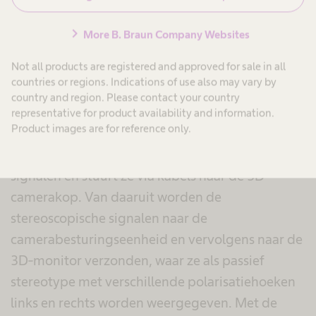
3D-chip-on-the-tip camerasystemen
- 3D chip-
on-the-tip-endoscoop is in vergelijking met de
chevron_right
More B. Braun Company Websites
traditionele cameraopstelling een relatief nieuwe
Not all products are registered and approved for sale in all
technologie. Twee beeldsensoren zijn direct in de
countries or regions. Indications of use also may vary by
distale tip van de endoscoop aangebracht. Het
country and region. Please contact your country
beeld dat in de distale objectieflens wordt
representative for product availability and information.
Product images are for reference only.
gegenereerd, wordt op de twee beeldsensoren
geleid, zet de optische signalen om in elektrische
signalen en stuurt ze via kabels naar de 3D-
camerakop. Van daaruit worden de
stereoscopische signalen naar de
camerabesturingseenheid en vervolgens naar de
3D-monitor verzonden, waar ze als passief
stereotype met verschillende polarisatiehoeken
links en rechts worden weergegeven. Met de