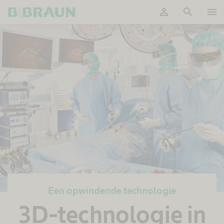
person
search
menu
Accepteer
Een opwindende technologie
3D-technologie in