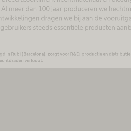
 Al meer dan 100 jaar produceren we hechtm
ntwikkelingen dragen we bij aan de vooruit
gebruikers steeds essentiële producten aan
gd in Rubi (Barcelona), zorgt voor R&D, productie en distributi
hechtdraden verloopt.
We hebben uw toestemming nodig om de
MovingImage-service te laden!
We gebruiken MovingImage om inhoud in
te sluiten die mogelijk gegevens over uw
activiteiten verzamelt. Bekijk de details en
accepteer de service om deze inhoud te
zien.