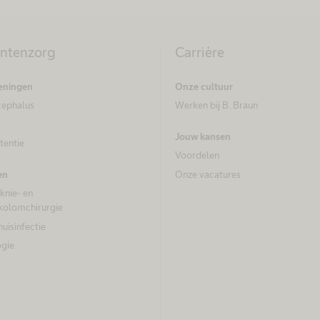
ëntenzorg
Carrière
eningen
Onze cultuur
cephalus
Werken bij B. Braun
Jouw kansen
tentie
Voordelen
Onze vacatures
en
knie- en
kolomchirurgie
uisinfectie
gie