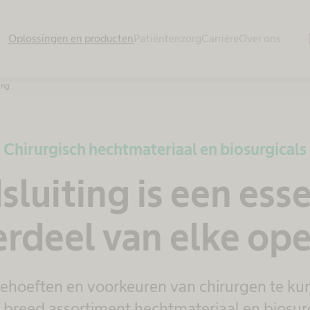
Oplossingen en producten
Patiëntenzorg
Carrière
Over ons
ing
Chirurgisch hechtmateriaal en biosurgicals
luiting is een esse
rdeel van elke ope
ehoeften en voorkeuren van chirurgen te ku
breed assortiment hechtmateriaal en biosur