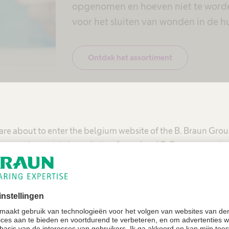
opgenomen en hoeven niet te worde
voor het sluiten van wonden in de hu
Ontdek het assortiment
Niet-absorbeerb
are about to enter the belgium website of the B. Braun Gro
Bekijk het assortiment en de voord
mmend you visit the website of your local B. Braun organiza
hechtdraden. Deze hechtdraden moe
nadat de wonde genezen is. Ze word
United States - B. Braun Medical Inc.
wonden in gebieden die veel spanni
Belgium - B. Braun Medical N.V./S.A.
Ontdek het assortiment