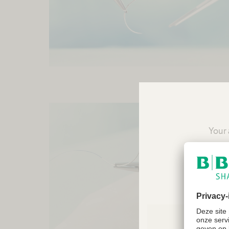
Your 
reco