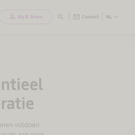
person
mail
search
expand_more
My B. Braun
Contact
NL
ntieel
ratie
nnen voldoen
gicals aan voor