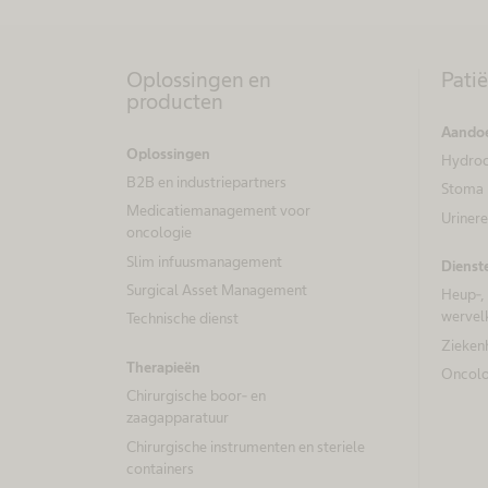
Oplossingen en
Pati
producten
Aando
Oplossingen
​​Hydro
B2B en industriepartners​
Stoma
Medicatiemanagement voor
Urinere
oncologie
Slim infuusmanagement
Dienst
Surgical Asset Management
Heup-, 
wervel
Technische dienst
Ziekenh
Therapieën
Oncolo
Chirurgische boor- en
zaagapparatuur
Chirurgische instrumenten en steriele
containers