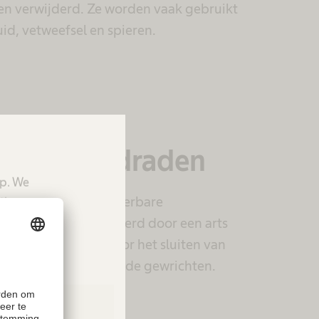
n verwijderd. Ze worden vaak gebruikt
id, vetweefsel en spieren.
are hechtdraden
up. We
elen van niet-absorbeerbare
tion.
ten worden verwijderd door een arts
en vaak gebruikt voor het sluiten van
ng ondergaan, zoals de gewrichten.