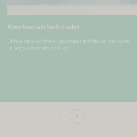
Absorbeerbare hechtdraden
Ontdek het assortiment oplosbare hechtdraden voor korte
en lange wondondersteuning.
chevron_left
chevron_right