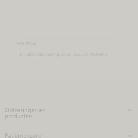
Referenties
Hohenstein, test report no. 16.8.3.0046/Rev 1.
Oplossingen en
expand_more
producten
Patiëntenzorg
expand_more