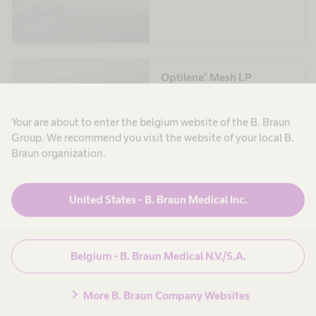
Optilene® Mesh LP
Superlichte, dunwandige en
volledig transparante mesh
Your are about to enter the belgium website of the B. Braun
Group. We recommend you visit the website of your local B.
Braun organization.
United States - B. Braun Medical Inc.
Optilene® Mesh Elastic
Lichtgewicht, elastische mesh
Belgium - B. Braun Medical N.V./S.A.
met grote poriën
chevron_right
More B. Braun Company Websites