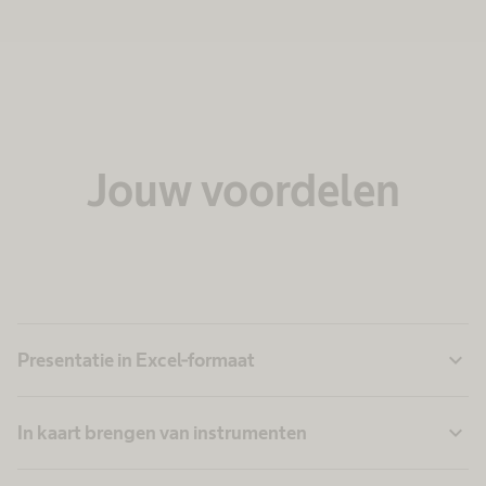
Jouw voordelen
expand_more
Presentatie in Excel-formaat
expand_more
In kaart brengen van instrumenten