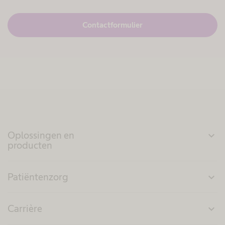
Contactformulier
Oplossingen en
expand_more
producten
Patiëntenzorg
expand_more
Carrière
expand_more