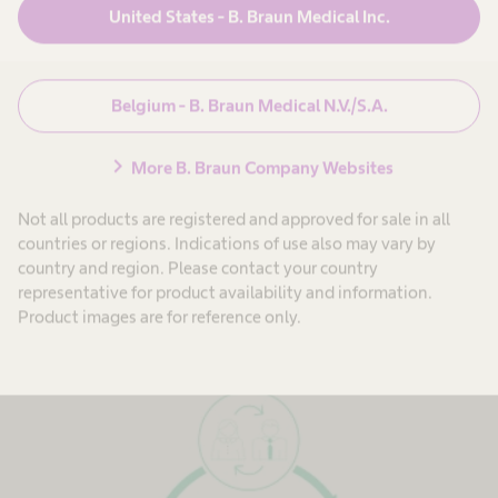
United States - B. Braun Medical Inc.
Belgium - B. Braun Medical N.V./S.A.
chevron_right
More B. Braun Company Websites
Refit
Not all products are registered and approved for sale in all
countries or regions. Indications of use also may vary by
Veroudert je instrumentenpark en is het nastreven van
country and region. Please contact your country
productconformiteit een dure aangelegenheid? Moet je
representative for product availability and information.
investeren in nieuwe instrumenten om je sets te
Product images are for reference only.
standaardiseren?
Klik hier.