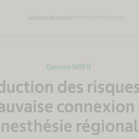
Solutions et produits
Patients
Carrière
À propos
®
Gamme NRFit
uction des risque
uvaise connexion
nesthésie régiona