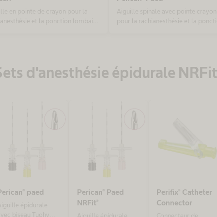
ille en pointe de crayon pour la
Aiguille spinale avec pointe crayon
ianesthésie et la ponction lombaire
pour la rachianesthésie et la ponct
nostique
lombaire diagnostique chez l'enfan
Sets d'anesthésie épidurale NRFit
Perican® paed
Perican® Paed
Perifix® Catheter
NRFit®
Connector
iguille épidurale
avec biseau Tuohy
Aiguille épidurale
Connecteur de