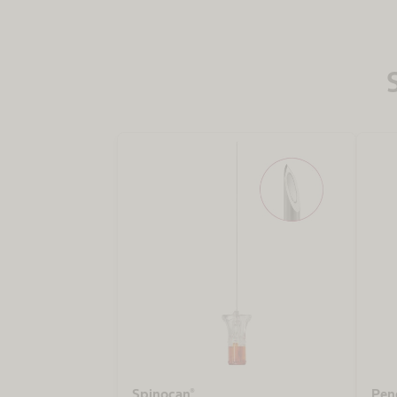
Spinocan®
Pen