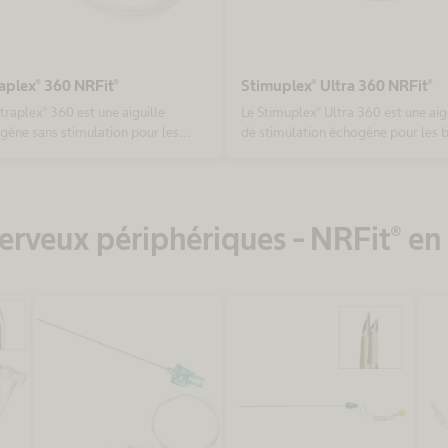
aplex® 360 NRFit®
Stimuplex® Ultra 360 NRFit®
traplex® 360 est une aiguille
Le Stimuplex® Ultra 360 est une aig
gène sans stimulation pour les
de stimulation échogène pour les 
 périphériques à injection unique.
périphériques à injection unique. A
 connecteur NRFit®,
connecteur NRFit®, conformément 
ormément à la norme ISO 80369-6
norme ISO 80369-6
erveux périphériques - NRFit® en