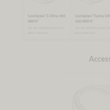
Contiplex® S Ultra 360
Contiplex® Tuohy Ult
NRFit®
360 NRFit®
Set de cathéters pour les
Set de cathéters pour le
blocs nerveux
blocs nerveux
périphériques continus
périphériques continus
sous ultrasons et avec
sous ultrasons et avec
stimulation nerveuse.
stimulation nerveuse.
Avec une aiguille en S
Avec l'aiguille Tuohy. A
Acces
droite. Avec connecteur
connecteur NRFit®,
NRFit®, conformément à la
conformément à la nor
norme ISO 80369-6
ISO 80369-6