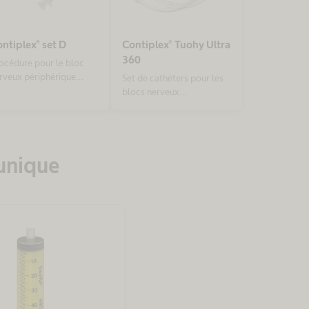
ntiplex® set D
Contiplex® Tuohy Ultra
360
océdure pour le bloc
rveux périphérique
Set de cathéters pour les
ntinu (CPNB)
blocs nerveux
périphériques continus
sous ultrasons et avec
stimulation nerveuse
et l'aiguille Tuohy
unique