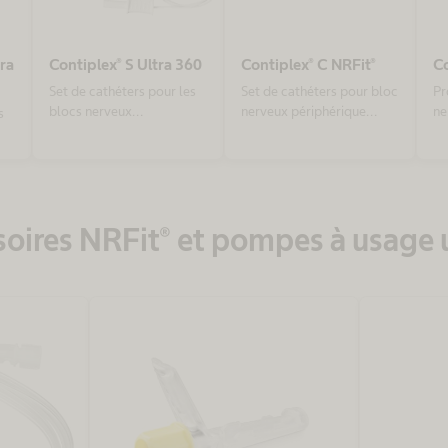
ra
Contiplex® S Ultra 360
Contiplex® C NRFit®
Co
Set de cathéters pour les
Set de cathéters pour bloc
Pr
blocs nerveux
nerveux périphérique
ne
s
périphériques continus
continu (PNB), avec
co
sous ultrasons, avec
connecteur NRFit®,
stimulation nerveuse et
conformément à la norme
une aiguille en S droite
ISO 80369-6
vec
soires NRFit® et pompes à usage 
me