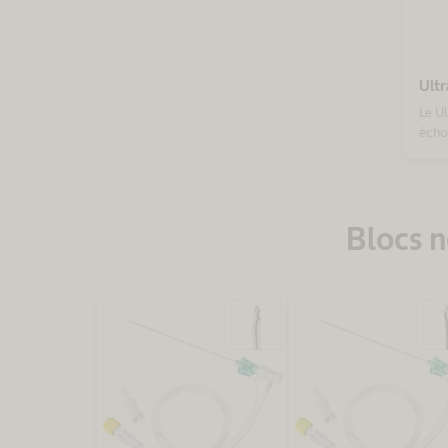
Ultr
Le Ul
écho
blocs
Avec
conf
Blocs n