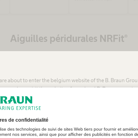
conformément à la norme
co
ISO 80369-6
po
me
Aiguilles péridurales NRFit®
are about to enter the belgium website of the B. Braun Gro
mmend you visit the website of your local B. Braun organiza
États-Unis - B. Braun Medical Inc.
Belgique - B. Braun Medical N.V./S.A.