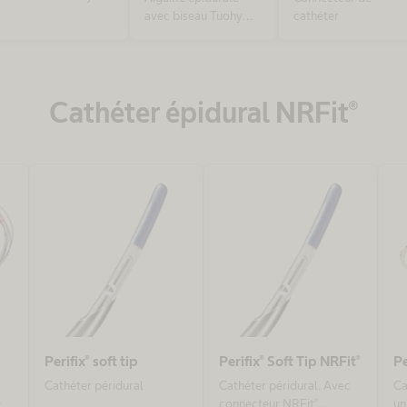
pour usage
avec biseau Tuohy
cathéter
pédiatrique
pour usage
pédiatrique avec
connecteur NRFit®
conforme à la norme
Cathéter épidural NRFit®
ISO 80369-6
Perifix® soft tip
Perifix® Soft Tip NRFit®
Pe
Cathéter péridural
Cathéter péridural. Avec
Ca
connecteur NRFit®,
un
c