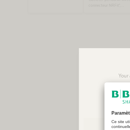
connecteur NRFit®,
conformément à la nor
ISO 80369-6
Your 
reco