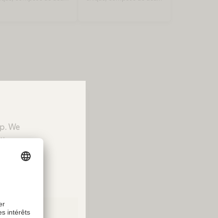
uches : Polyamide et
couches : Polyamide et
lyuréthane
polyuréthane. Avec
connecteur NRFit®,
conformément à la norme
ISO 80369-6
up. We
tion.