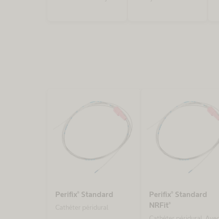
(technique à injection
(technique de
unique ou pour
l'injection unique ou
utilisation avec un
pour utilisation avec
cathéter épidural)
un cathéter péridural)
avec connecteur
NRFit® conforme à la
norme ISO 80369-6
Perifix® Standard
Perifix® Standard
NRFit®
Cathéter péridural
Cathéter péridural. Ave