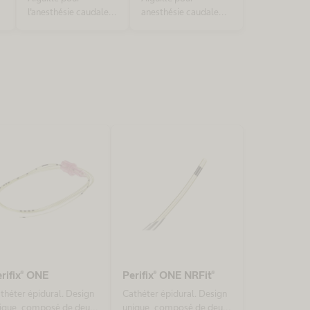
l'anesthésie caudale
anesthésie caudale
pédiatrique
pédiatrique avec
connecteur NRFit®,
conforme à la norme
ISO 80369-6
rifix® ONE
Perifix® ONE NRFit®
théter épidural. Design
Cathéter épidural. Design
ique, composé de deux
unique, composé de deux