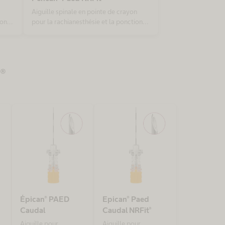
Aiguille spinale en pointe de crayon
ion
pour la rachianesthésie et la ponction
t
lombaire diagnostique chez les enfants
avec connecteur NRFit®, conformément
à la norme ISO 80369-6
®
Épican® PAED
Epican® Paed
Caudal
Caudal NRFit®
Aiguille pour
Aiguille pour