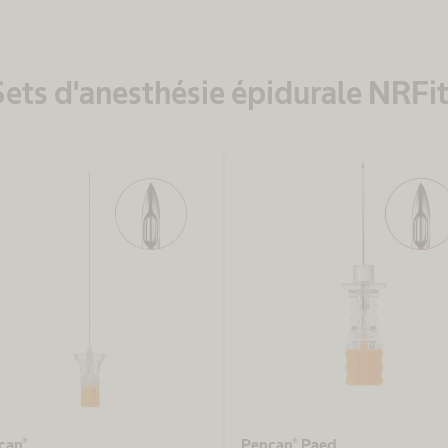
Sets d'anesthésie épidurale NRFit
can®
Pencan® Paed