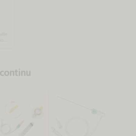
uille
blocs
vec
à la
 continu