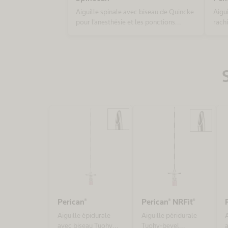
Aiguille spinale avec biseau de Quincke
Aigu
pour l'anesthésie et les ponctions
rach
lombaires diagnostiques
diag
Perican®
Perican® NRFit®
Aiguille épidurale
Aiguille péridurale
A
avec biseau Tuohy
Tuohy-bevel