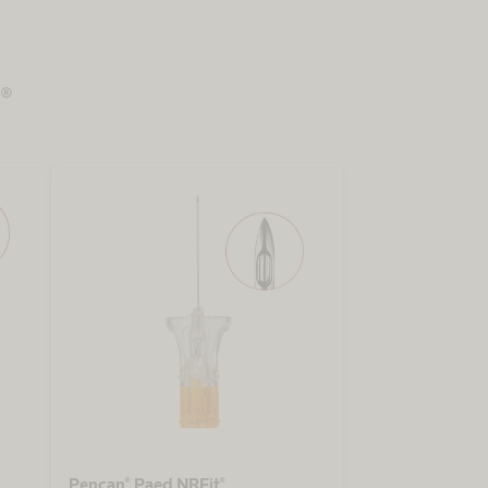
®
Pencan® Paed NRFit®