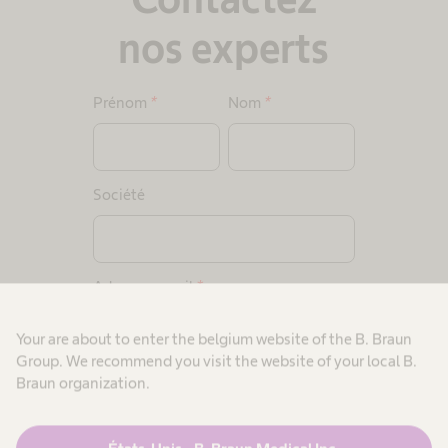
nos experts
Prénom
*
Nom
*
Société
Adresse e-mail
*
Your are about to enter the belgium website of the B. Braun
Group. We recommend you visit the website of your local B.
Votre requête
*
Braun organization.