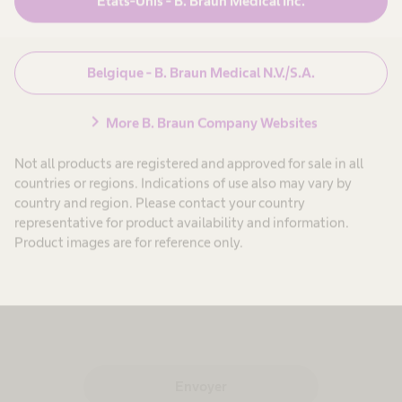
États-Unis - B. Braun Medical Inc.
Belgique - B. Braun Medical N.V./S.A.
Politique de confidentialité
chevron_right
More B. Braun Company Websites
B. Braun
Not all products are registered and approved for sale in all
J'ai lu la déclaration de
countries or regions. Indications of use also may vary by
confidentialité de B. Braun et
country and region. Please contact your country
j'accepte le traitement de mes
representative for product availability and information.
données personnelles pour la
Product images are for reference only.
demande susmentionnée.
Envoyer