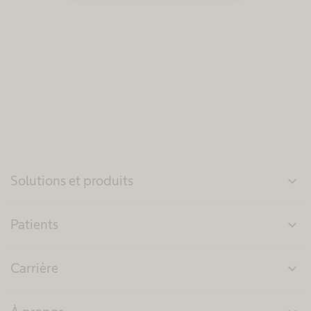
Solutions et produits
expand_more
Patients
expand_more
Carrière
expand_more