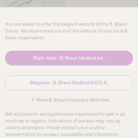
Your are about to enter the belgium website of the B. Braun
Group. We recommend you visit the website of your local B.
Pinces de coagulation
Braun organization.
bipolaires
Pour applications en
neurochirurgie
États-Unis - B. Braun Medical Inc.
Belgique - B. Braun Medical N.V./S.A.
chevron_right
More B. Braun Company Websites
Cables bipolaires et
accessoires
Not all products are registered and approved for sale in all
Le câble approprié pour votre
countries or regions. Indications of use also may vary by
appareil de coagulation
country and region. Please contact your country
representative for product availability and information.