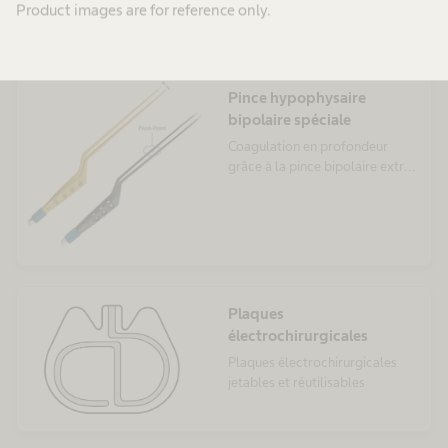
Product images are for reference only.
Pince hypophysaire
bipolaire spéciale
Coagulation en profondeur
grâce à la pince bipolaire extra
fine
Plaques
électrochirurgicales
Plaques électrochirurgicales
jetables et réutilisables