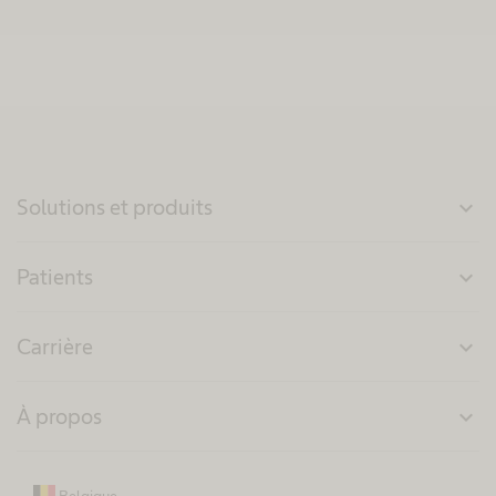
Solutions et produits
expand_more
Patients
expand_more
Carrière
expand_more
À propos
expand_more
Belgique